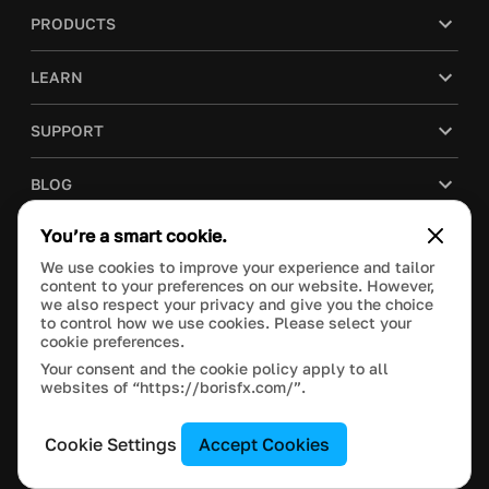
PRODUCTS
LEARN
SUPPORT
BLOG
You’re a smart cookie.
COMPANY
We use cookies to improve your experience and tailor
content to your preferences on our website. However,
PURCHASE
we also respect your privacy and give you the choice
to control how we use cookies. Please select your
cookie preferences.
Your consent and the cookie policy apply to all
websites of “https://borisfx.com/”.
This site is protected by reCAPTCHA and the Google
Privacy Policy
and
Terms of Service
apply.
Manage Cookie Settings
© 2017 Boris FX, Inc. All Rights Reserved.
Cookie Settings
Accept Cookies