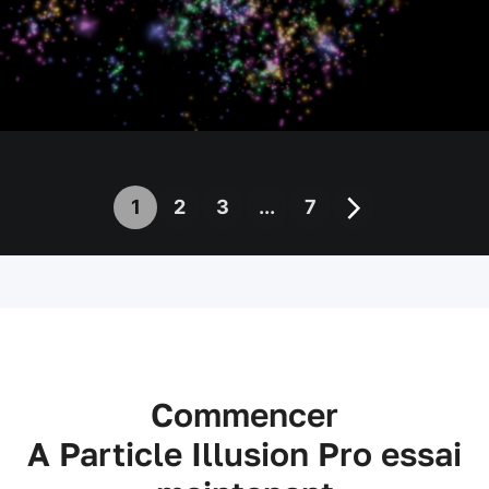
1
2
3
...
7
Commencer
A Particle Illusion Pro essai