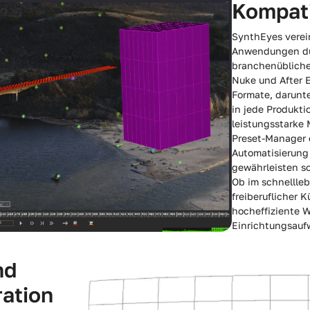
Kompati
SynthEyes verei
Anwendungen dur
branchenübliche
Nuke und After E
Formate, darunte
in jede Produkt
leistungsstarke 
Preset-Manager 
Automatisierung
gewährleisten so
Ob im schnellleb
freiberuflicher 
hocheffiziente 
Einrichtungsauf
nd
ration