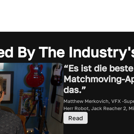
ed By The Industry'
“Es ist die best
Matchmoving-App
das.”
Matthew Merkovich, VFX -Supe
Herr Robot, Jack Reacher 2, M
Read