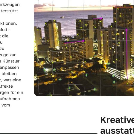
werkzeugen
terstützt
uktionen.
ulti-
 die
zu
 zu
euge zur
n Künstler
r anpassen
 bleiben
, was eine
Effekte
rgen für ein
Aufnahmen
w vom
Kreativ
ausstat