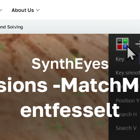
About Us
und Solving
SynthEyes
isions -MatchM
entfesselt