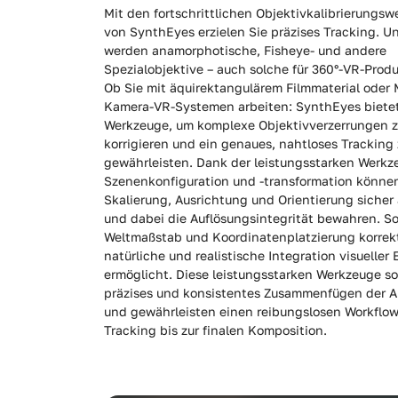
Mit den fortschrittlichen Objektivkalibrierungs
von SynthEyes erzielen Sie präzises Tracking. Un
werden anamorphotische, Fisheye- und andere
Spezialobjektive – auch solche für 360°-VR-Prod
Ob Sie mit äquirektangulärem Filmmaterial oder M
Kamera-VR-Systemen arbeiten: SynthEyes bietet
Werkzeuge, um komplexe Objektivverzerrungen 
korrigieren und ein genaues, nahtloses Tracking
gewährleisten. Dank der leistungsstarken Werkz
Szenenkonfiguration und -transformation könne
Skalierung, Ausrichtung und Orientierung siche
und dabei die Auflösungsintegrität bewahren. So
Weltmaßstab und Koordinatenplatzierung korrekt
natürliche und realistische Integration visueller 
ermöglicht. Diese leistungsstarken Werkzeuge so
präzises und konsistentes Zusammenfügen der 
und gewährleisten einen reibungslosen Workflo
Tracking bis zur finalen Komposition.