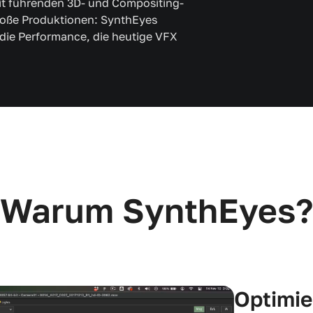
it führenden 3D- und Compositing-
roße Produktionen: SynthEyes
 die Performance, die heutige VFX
Warum SynthEyes?
Optimie