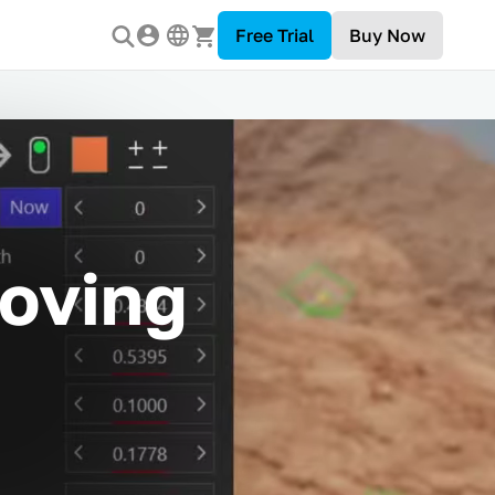
Free Trial
Buy Now
oving