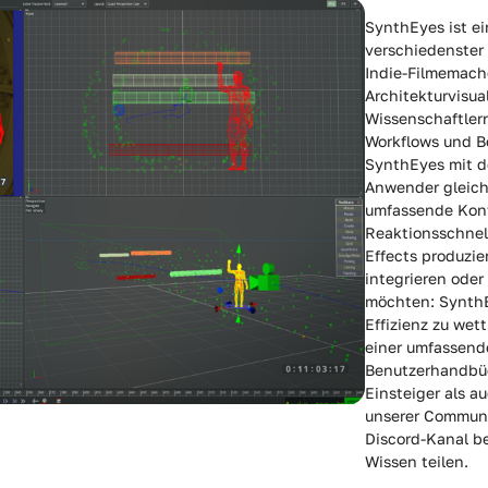
SynthEyes ist ei
verschiedenster
Indie-Filmemach
Architekturvisua
Wissenschaftlern
Workflows und B
SynthEyes mit de
Anwender gleich
umfassende Kontr
Reaktionsschnell
Effects produzie
integrieren oder
möchten: SynthE
Effizienz zu wet
einer umfassend
Benutzerhandbüc
Einsteiger als a
unserer Communi
Discord-Kanal b
Wissen teilen.