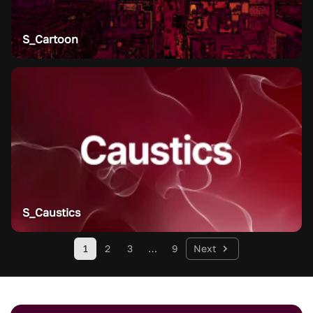
S_Cartoon
S_Caustics
1
2
3
9
Next
…