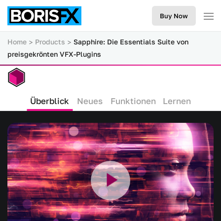
Buy Now
Home
Products
Sapphire: Die Essentials Suite von
preisgekrönten VFX-Plugins
Sapphire: Die Essentials Suite von preisgekrö
Überblick
Neues
Funktionen
Lernen