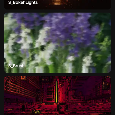
S_BokehLights
S_Brush