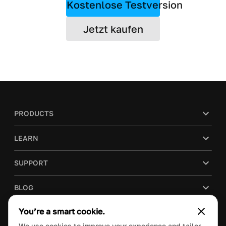
Kostenlose Testversion
Jetzt kaufen
PRODUCTS
LEARN
SUPPORT
BLOG
You’re a smart cookie.
COMPANY
We use cookies to improve your experience and tailor