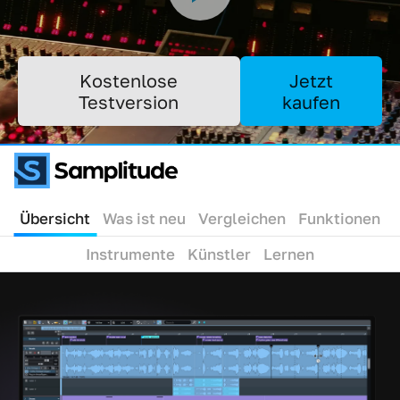
Kostenlose
Jetzt
Testversion
kaufen
Übersicht
Was ist neu
Vergleichen
Funktionen
Instrumente
Künstler
Lernen