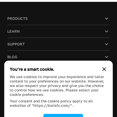
PRODUCTS
LEARN
SUPPORT
BLOG
You’re a smart cookie.
COMPANY
We use cookies to improve your experience and tailor
content to your preferences on our website. However,
PURCHASE
we also respect your privacy and give you the choice
to control how we use cookies. Please select your
cookie preferences.
Your consent and the cookie policy apply to all
websites of “https://borisfx.com/”.
This site is protected by reCAPTCHA and the Google
Privacy Policy
and
Terms of Service
apply.
Manage Cookie Settings